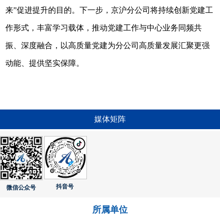
来”促进提升的目的。下一步，京沪分公司将持续创新党建工
作形式，丰富学习载体，推动党建工作与中心业务同频共
振、深度融合，以高质量党建为分公司高质量发展汇聚更强
动能、提供坚实保障。
媒体矩阵
抖音号
微信公众号
所属单位