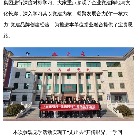
集团进行深度对标学习。大家重点参观了企业党建阵地与文
化长廊，深入学习其以党建为核、凝聚发展合力的“一核六
力”党建品牌创建经验，为推进本单位党业融合提供了宝贵思
路。
本次参观见学活动实现了“走出去”开阔眼界、“学回