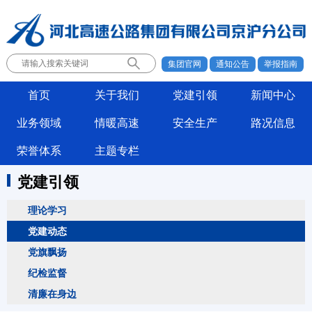
集团官网
通知公告
举报指南
首页
关于我们
党建引领
新闻中心
业务领域
情暖高速
安全生产
路况信息
荣誉体系
主题专栏
党建引领
理论学习
党建动态
党旗飘扬
纪检监督
清廉在身边