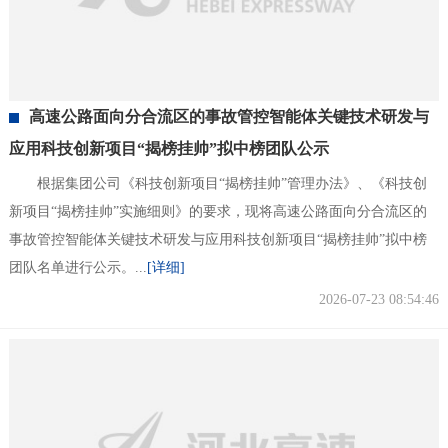
高速公路面向分合流区的事故管控智能体关键技术研发与
应用科技创新项目“揭榜挂帅”拟中榜团队公示
根据集团公司《科技创新项目“揭榜挂帅”管理办法》、《科技创
新项目“揭榜挂帅”实施细则》的要求，现将高速公路面向分合流区的
事故管控智能体关键技术研发与应用科技创新项目“揭榜挂帅”拟中榜
团队名单进行公示。...
[详细]
2026-07-23 08:54:46