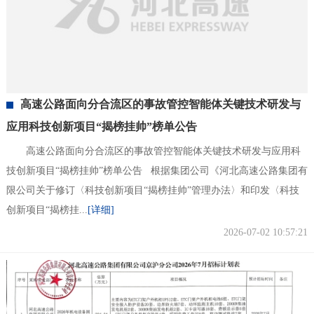
高速公路面向分合流区的事故管控智能体关键技术研发与
应用科技创新项目“揭榜挂帅”榜单公告
高速公路面向分合流区的事故管控智能体关键技术研发与应用科
技创新项目“揭榜挂帅”榜单公告 根据集团公司《河北高速公路集团有
限公司关于修订〈科技创新项目“揭榜挂帅”管理办法〉和印发〈科技
创新项目“揭榜挂...
[详细]
2026-07-02 10:57:21