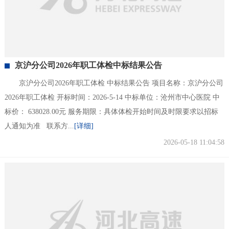
京沪分公司2026年职工体检中标结果公告
京沪分公司2026年职工体检 中标结果公告 项目名称：京沪分公司
2026年职工体检 开标时间：2026-5-14 中标单位：沧州市中心医院 中
标价： 638028.00元 服务期限：具体体检开始时间及时限要求以招标
人通知为准 联系方...
[详细]
2026-05-18 11:04:58