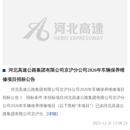
河北高速公路集团有限公司京沪分公司2026年车辆保养维
修项目招标公告
河北高速公路集团有限公司京沪分公司2026年车辆保养维修项目
招标公告 1．招标条件 本招标项目河北高速公路集团有限公司京沪分
公司2026年车辆保养维修项目（以下简称“本项目”）已由河北高速公
路集团有限公司京沪分...
[详细]
2025-12-31 13:08:24