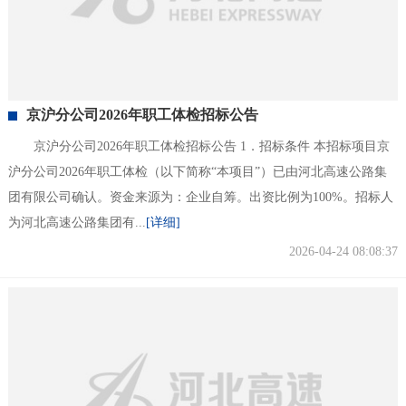
京沪分公司2026年职工体检招标公告
京沪分公司2026年职工体检招标公告 1．招标条件 本招标项目京
沪分公司2026年职工体检（以下简称“本项目”）已由河北高速公路集
团有限公司确认。资金来源为：企业自筹。出资比例为100%。招标人
为河北高速公路集团有...
[详细]
2026-04-24 08:08:37