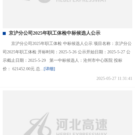
京沪分公司2025年职工体检中标候选人公示
京沪分公司2025年职工体检 中标候选人公示 项目名称：京沪分公
司2025年职工体检 开标时间：2025-5-26 公示开始日期：2025-5-27 公
示截止日期：2025-5-29 第一中标候选人：沧州市中心医院 投标
价： 621452.00元 总...
[详细]
2025-05-27 11:31:41