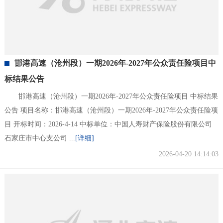
邯港高速（沧州段）一期2026年-2027年公众责任险项目中
标结果公告
邯港高速（沧州段）一期2026年-2027年公众责任险项目 中标结果
公告 项目名称：邯港高速（沧州段）一期2026年-2027年公众责任险项
目 开标时间：2026-4-14 中标单位：中国人寿财产保险股份有限公司
石家庄市中心支公司 ...
[详细]
2026-04-20 14:14:03