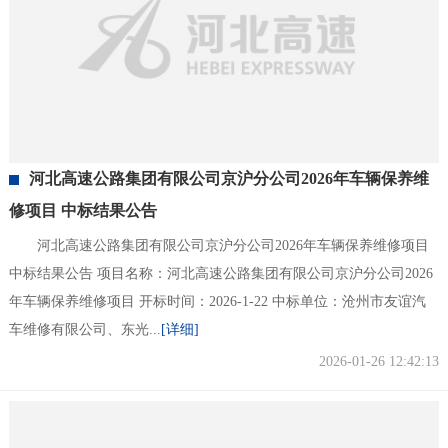
河北高速公路集团有限公司京沪分公司2026年车辆保养维
修项目 中标结果公告
河北高速公路集团有限公司京沪分公司2026年车辆保养维修项目
中标结果公告 项目名称：河北高速公路集团有限公司京沪分公司2026
年车辆保养维修项目 开标时间：2026-1-22 中标单位：沧州市友谊汽
车维修有限公司、东光...
[详细]
2026-01-26 12:42:13