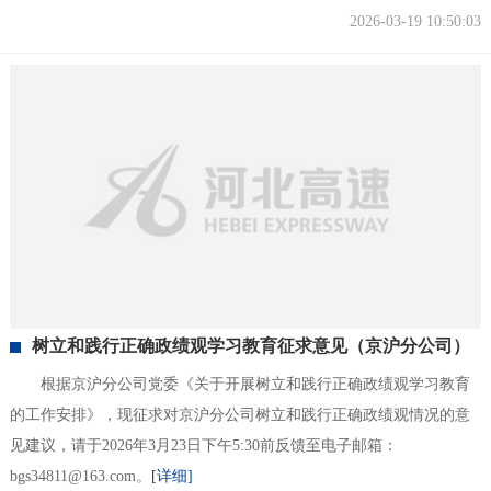
2026-03-19 10:50:03
树立和践行正确政绩观学习教育征求意见（京沪分公司）
根据京沪分公司党委《关于开展树立和践行正确政绩观学习教育
的工作安排》，现征求对京沪分公司树立和践行正确政绩观情况的意
见建议，请于2026年3月23日下午5:30前反馈至电子邮箱：
bgs34811@163.com。
[详细]