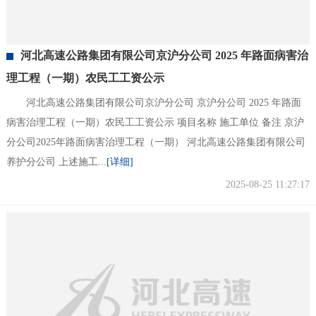
河北高速公路集团有限公司京沪分公司 2025 年路面病害治
理工程（一期）农民工工资公示
河北高速公路集团有限公司京沪分公司 京沪分公司 2025 年路面
病害治理工程（一期）农民工工资公示 项目名称 施工单位 备注 京沪
分公司2025年路面病害治理工程（一期） 河北高速公路集团有限公司
养护分公司 上述施工...
[详细]
2025-08-25 11:27:17