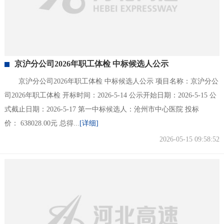
京沪分公司2026年职工体检 中标候选人公示
京沪分公司2026年职工体检 中标候选人公示 项目名称：京沪分公
司2026年职工体检 开标时间：2026-5-14 公示开始日期：2026-5-15 公
式截止日期：2026-5-17 第一中标候选人：沧州市中心医院 投标
价： 638028.00元 总得...
[详细]
2026-05-15 09:58:52